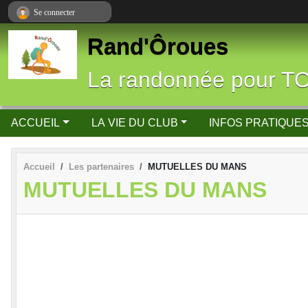
Panneau de gestion des cookies
Se connecter
Rand'Ôroues
La randonnée pour T
ACCUEIL
LA VIE DU CLUB
INFOS PRATIQUE
Accueil
Les partenaires
MUTUELLES DU MANS
MUTUELLES DU MANS