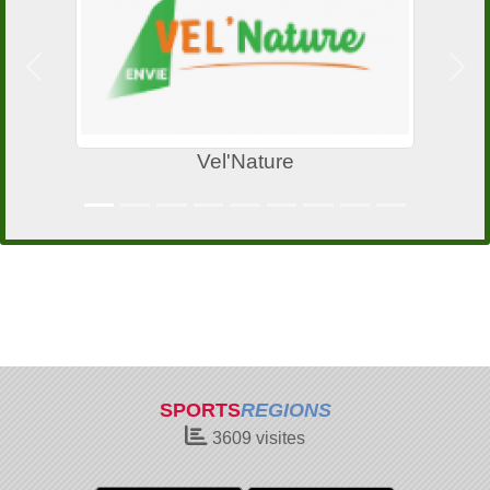
Précedent
Suiv
Vel'Nature
SPORTS
REGIONS
3609
visites