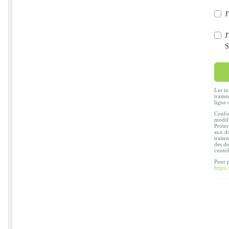
J
J
S
Les in
traite
ligne 
Confor
modifi
Protec
aux do
traite
des do
contr
Pour p
https: