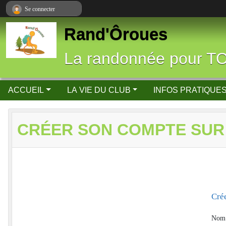
Panneau de gestion des cookies
Se connecter
Rand'Ôroues
La randonnée pour T
ACCUEIL
LA VIE DU CLUB
INFOS PRATIQUE
CRÉER SON COMPTE SUR
Cré
Nom 