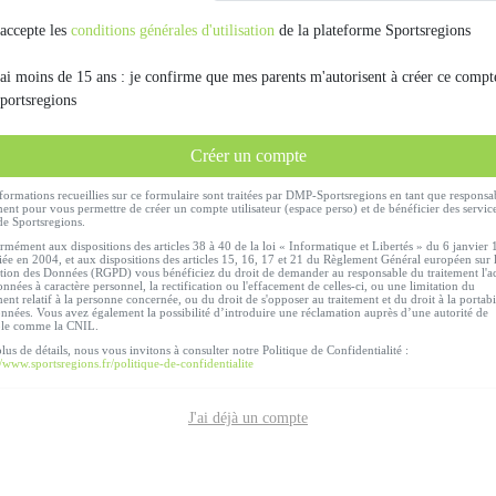
'accepte les
conditions générales d'utilisation
de la plateforme Sportsregions
'ai moins de 15 ans : je confirme que mes parents m'autorisent à créer ce compt
portsregions
Créer un compte
formations recueillies sur ce formulaire sont traitées par DMP-Sportsregions en tant que responsa
ment pour vous permettre de créer un compte utilisateur (espace perso) et de bénéficier des servic
de Sportsregions.
mément aux dispositions des articles 38 à 40 de la loi « Informatique et Libertés » du 6 janvier
ée en 2004, et aux dispositions des articles 15, 16, 17 et 21 du Règlement Général européen sur 
tion des Données (RGPD) vous bénéficiez du droit de demander au responsable du traitement l'a
nnées à caractère personnel, la rectification ou l'effacement de celles-ci, ou une limitation du
ment relatif à la personne concernée, ou du droit de s'opposer au traitement et du droit à la portabi
nnées. Vous avez également la possibilité d’introduire une réclamation auprès d’une autorité de
ôle comme la CNIL.
lus de détails, nous vous invitons à consulter notre Politique de Confidentialité :
//www.sportsregions.fr/politique-de-confidentialite
J'ai déjà un compte